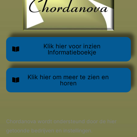
Klik hier voor inzien
Informatieboekje
Klik hier om meer te zien en
horen
Chordanova wordt ondersteund door de hier
getoonde bedrijven en instellingen.