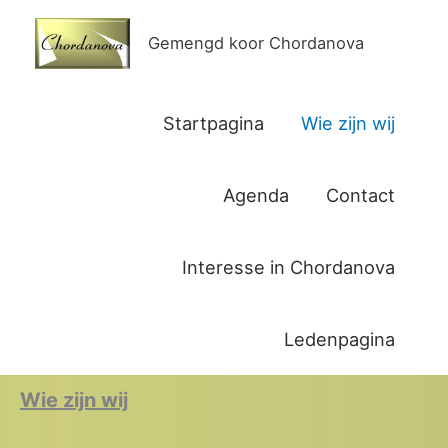
Ga
naar
Gemengd koor Chordanova
de
inhoud
Startpagina
Wie zijn wij
Agenda
Contact
Interesse in Chordanova
Ledenpagina
Wie zijn wij